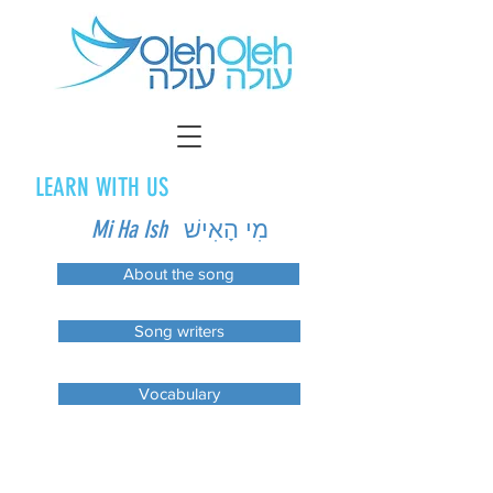
LEARN WITH US
Mi Ha Ish
מִי הָאִישׁ
About the song
Song writers
Vocabulary