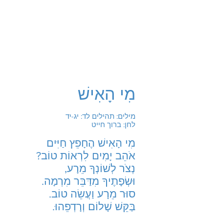
מִי הָאִישׁ
מילים: תהילים לד: יג-יד
לחן: ברוך חייט
מִי הָאִישׁ הֶחָפֵץ חַיִּים
אֹהֵב יָמִים לִרְאוֹת טוֹב?
נְצֹר לְשׁוֹנְךָ מֵרָע,
וּשְׂפָתֶיךָ מִדַּבֵּר מִרְמָה.
סוּר מֵרָע וַעֲשֵׂה טוֹב.
בַּקֵּשׁ שָׁלוֹם וְרָדְפֵהוּ.