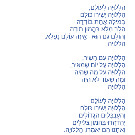
הַלְלוּיָה לָעוֹלָם,
הַלְלוּיָה יָשִירוּ כּוּלָם
בְּמִילָה אַחַת בּוֹדְדָה
הַלֵב מָלֵא בַּהֲמוֹן תוֹדָה
וְהוֹלֵם גַם הוּא - אֵיזֶה עוֹלָם נִפְלָא.
הללויה
הַלְלוּיָה עִם הַשִיר,
הַלְלוּיָה עַל יוֹם שֶמֵאִיר,
הַלְלוּיָה עַל מָה שֶהָיָה
וּמָה שֶעוֹד לֹא הָיָה
הַלְלוּיָה
הַלְלוּיָה לָעוֹלָם
הַלְלוּיָה יָשִירוּ כּוּלָם
וְהָעִנְבָּלִים הַגְדוֹלִים
יְהַדְהֲדוּ בַּהֲמוֹן צְלִילִים
וְאִתָנוּ הֵם יֹאמְרוּ, הַלְלוּיָה.