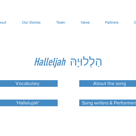
bout
Our Stories
Team
News
Partners
G
הַלְלוּיָהּ
Halleljah
Vocabulary
About the song
'Hallelujah'
Song writers & Performer