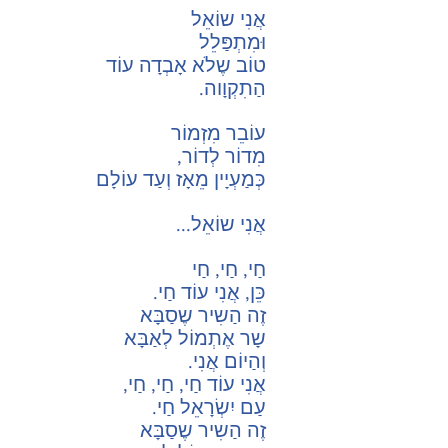
אֲנִי שוֹאֵל
וּמִתְפַּלֵל
טוֹב שֶלֹא אָבְדָה עוֹד
הַתִקְוָוה.
עוֹבֵר מִזְמוֹר
מִדוֹר לְדוֹר,
כְּמַעְיָין מֵאָז וְעַד עוֹלָם
אֲנִי שוֹאֵל...
חַי, חַי, חַי
כֵּן, אֲנִי עוֹד חַי.
זֶה הַשִיר שֶסַבָּא
שָר אֶתְמוֹל לְאַבָּא
וְהַיוֹם אֲנִי.
אֲנִי עוֹד חַי, חַי, חַי,
עַם יִשְׂרָאֵל חַי.
זֶה הַשִיר שֶסַבָּא