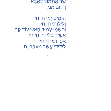
שָר אֶתְמוֹל לְאַבָּא
וְהַיוֹם אֲנִי.
הוֹמִים יָמַי חַי חַי
וְלֵילוֹתַי חַי חַי
וּבְשָמַי עַמוּד הָאֵש עוֹד קָם.
אָשִיר בְּלִי דַי, חַי חַי
אֶפְרוֹשׂ יָדַי חַי חַי
לִידִידַי אֲשֶר מֵעֵבֶר יָם.
אֲנִי שוֹאֵל...
חַי, חַי, חַי...
שִמְעוּ אַחַי,
אֲנִי עוֹד חַי
וּשְתֵי עֵינַי עוֹד נִישָׂאוֹת לָאוֹר.
אָז כֹּּה לֶחָי
לְכָל אוֹרְחַי
וּלְבָנַי הַמְבַקְשִים לַחֲזוֹר.