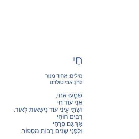
חַי
מילים: אהוד מנור
לחן: אבי טולדנו
שִמְעוּ אַחַי,
אֲנִי עוֹד חַי
וּשְתֵי עֵינַי עוֹד נִישָׂאוֹת לָאוֹר.
רַבִּים חוֹחַי
אַךְ גַם פְּרָחַי
וּלְפָנַי שָנִים רַבּוֹת מִסְפוֹר.