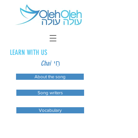
LEARN WITH US
חַי
Chai
About the song
Song writers
Vocabulary