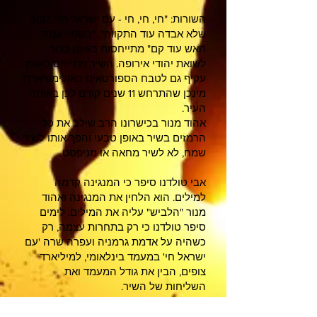
השורות: "חי, חי, חי - עם ישראל חי", "טוב
שלא אבדה עוד התקווה", "בשמיי עמוד
האש עוד קם" מתייחסות באופן ברור
לשואת יהודי אירופה. השיר מתייחס באופן
עקיף גם לטבח הספורטאים באולימפיאדת
מינכן שהתרחש 11 שנים קודם לכן באותה
העיר.
אהוד מנור בכישרונו הרב שילב את כל
הרמזים בשיר באופן טבעי והפך אותו לשיר
שמח, לא לשיר מחאה או מניפסט.
אבי טולדנו סיפר כי המנגינה קדמה
למילים. הוא הלחין את המנגינה ואהוד
מנור "הלביש" עליה את המילים. לימים
סיפר טולדנו כי רק בתחרות עצמה, רק
כשהיה על אדמת גרמניה ועפרה שרה 'עם
ישראל חי' במעמד בינלאומי, למיליארד
צופים, הבין את גודל המעמד ואת
השליחות של השיר.
המעצבת דורין פרנקפורט הלבישה את