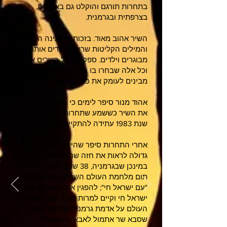
בתחרות תורגם והוקלט גם באנגלית,
בצרפתית ובגרמנית.
השיר אהוב מאוד. בזכות המנגינה הקצבית
והמילים הקליטות שרים ורוקדים אותו
מבוגרים וילדים. ספק אם כל השרים אותו,
וכל אלה שבחרו בו בתחרות האירוויזיון,
מבינים לעומק את כוונת היוצרים.
אהוד מנור סיפר לימים כי החליט לכתוב
את השיר כששמע שתחרות האירוויזיון של
שנת 1983 עתידה להתקיים בגרמניה.
אחרי התחרות סיפר שהייתה זו התרגשות
גדולה לראות את חזה שרה מעל במה
במינכן שבגרמניה, 38 שנים לאחר
תום מלחמת העולם השנייה, את המילים
"עם ישראל חי"; להפגין את העובדה שעם
ישראל חי וקיים למרות הכול ולשיר מול כל
העולם על אדמת גרמניה את "זה השיר
שסבא שר אתמול לאבא והיום אני".