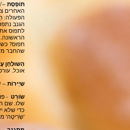
תוֹפֶסֶת
–'ת
האחרים צרי
הפעולה: תְ
הגנב נתפס.
לתפוס את 
הראשונה. כ
תפוס? כשא
שהחבר מדבר
הַשוּלְחָן עָר
אוכל. עורכי
שַיָירוֹת
– ש
שׂוֹרֵט
- פו
שלו. שם הפ
כדי שלא יִי
'שְׂרִיטָה'
מִתְגַנֵב
– ג