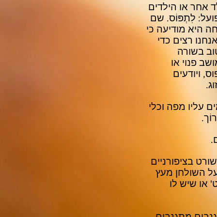
ד אחר או הילדים
: לִתְפּוֹס. שם
ה היא מודיעה כי
נחנו רצים כדי
וב בשורה
שב פנוי או
, ויודעים
ג.
ם עליו מפה וכלי
ֹך.
.
ורט בציפורניים
 על השולחן מעץ
' או שיש לו
גנבים מתגנבים