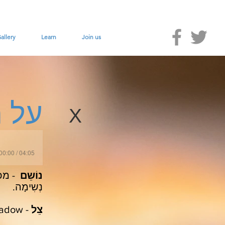
allery
Learn
Join us
מ
על
X
00:00 / 04:05
נוֹשֵם
- מכנ
נְשִימָה.
צֵל
- shadow, עץ נותן צל.