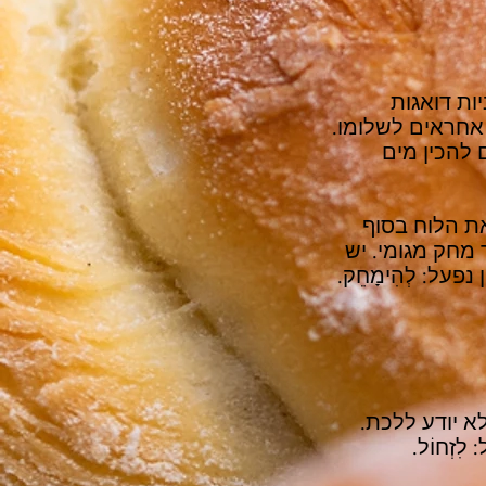
ות דואגות
 אחראים לשלומו.
 להכין מים
ת הלוח בסוף
מחק מגומי. יש
פעל: לְהִימָחֵק.
א יודע ללכת.
זְחוֹל.