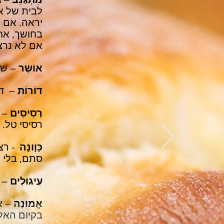
לבית של אנ
יראה. אם 
בחושך, אח
אם לא נרצ
אוֹשֶר
– שמחה,
דוֹרוֹת
– דור (ז'
רְסִיסִים
– ח
רסיסי טל. 
כַּוָונָה
- רצו
סתם, בלי 
עִיגוּלִים
– ע
אֱמוּנָה
– א
בקיום האלו