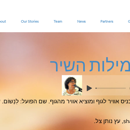
bout
Our Stories
Team
News
Partners
G
ילות
השיר
יס אוויר לגוף ומוציא אוויר מהגוף. שם הפועל: לִנְשוֹם