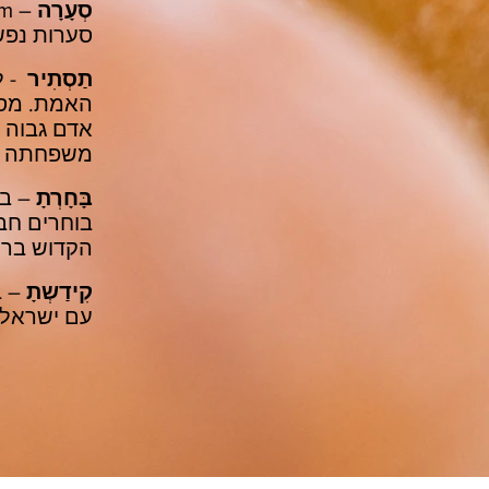
סְעָרָה
סערות נפש
תַסְתִיר
- ל
האמת. מסת
אדם גבוה י
משפחתה הס
בָּחָרְתָ
– בו
בוחרים חב
הקדוש ברו
קִידַשְתָ
– ב
עם ישראל 