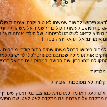
אוג פירושו לחשוב שמשהו לא טוב יקרה. אימהות פולני
וג פירושו גם לעשות הכול כדי לשמור על משהו, להיות
ם היא לדאוג לשלומו ולביטחונו של הילד. אנחנו דואגים
נו אומרים: אל תדאג! יהיה בסדר!
מחוק פירושו לבטל משהו שהיה כתוב קודם. מוחקים א
חקים אות או מילה שכתבנו בטעות. לכל ילד יש בקלמר 
ו לנו מהזיכרון. שם הפועל: לִמְחוֹק. שם הפועל בבניין נ
מלודיות
לות, לא מסובכות, simple
ולכות על האדמה כמו נחש, כמו צב, כמו תינוק שעדיין ל
ו מתקדם על האדמה וגם מתקדם לאט לאט. שם הפועל: לִ