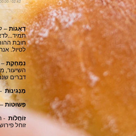
00:00 / 02:42
דְאָגוֹת
– לד
תמיד...לדא
חובת ההורי
לטיול. אנח
נִמְחֶקֶת
– ל
השיעור, מו
דברים שנמחק
מַנְגִינוֹת
- 
פְּשוּטוֹת
– ק
זוֹחֲלוֹת
- ה
זוחל פירוש