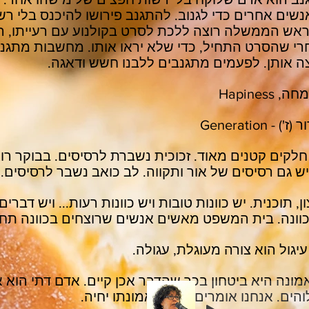
שים אחרים כדי לגנוב. להתגנב פירושו להיכנס בלי רש
ראש הממשלה רוצה ללכת לסרט בקולנוע עם רעייתו, ה
רי שהסרט התחיל, כדי שלא יראו אותו. מחשבות מתגנ
ה אותן. לפעמים מתגנבים ללבנו חשש ודאגה.
 Hapiness
) - Generation
לקים קטנים מאוד. זכוכית נשברת לרסיסים. בבוקר רו
יש גם רסיסים של אור ותקווה. לב כואב נשבר לרסיסים.
ן, תוכנית. יש כוונות טובות ויש כוונות רעות... ויש דברי
כוונה. בית המשפט מאשים אנשים שרוצחים בכוונה תחי
יגול הוא צורה מעוגלת, עגולה.
מונה היא ביטחון בכך שהדבר אכן קיים. אדם דתי הוא 
הים. אנחנו אומרים: איש באמונתו יחיה.