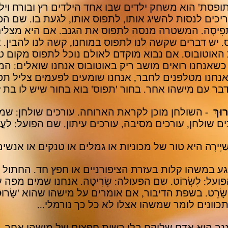
ופסת' הוא משחק ילדים שבו אחד הילדים רץ ובורח ויל
כים לנסות להשיג אותו, לתפוס אותו, לגעת בו. שם הפועל
פִיסָה. המשטרה מנסה לתפוס את הגנב. אם היא מצליח
 יש דברים שקשה לנו לתפוס במוחנו, קשה לנו להבין. א
האוטובוס. אם נבוא מוקדם לאולם נוכל לתפוס מקום ט
שאנחנו רואים מושב ריק באוטובוס אנחנו שואלים: המו
נחנו מטלפנים לחבר, אנחנו שומעים לפעמים צליל תפוס
 עם מישהו אחר. בחור 'תפוס' בוא בחור שיש לו בת זו
וּךְ
- השולחן מוכן לקראת הארוחה. עורכים שולחן: שמי
ם שולחן, עורכים מסיבה, עורכים עיתון. שם הפועל: לַעֲרו
ַיָירָה היא טור של מכוניות או גמלים או טנקים או אנשים
גע במשהו קלות בעזרת הציפורניים או חפץ חד. החתול ש
ועל: לִשְׂרוֹט. שם הפעולה: שְׂרִיטָה. אנחנו שמים מפה
שָׂרֵט. בשפת הדיבור, אם אומרים על מישהו שהוא 'שָׂרוּט
 מתכוונים לומר שמשהו אצלו לא כל כך נורמלי...
נב הוא אדם שלוקח בלי רשות חפצים של מישהו אחר. 