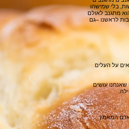
ות, בלי שמישהו
וא מתגנב לאולם
בות לראשנו –גם
אים על העלים
ם שאנחנו עושים
לה.
אדם המאמין