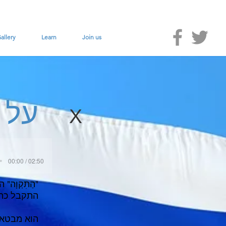
allery
Learn
Join us
על 
X
00:00 / 02:50
"הַתִּקְוָ
התקבל כהמנ
הוא מבטא 