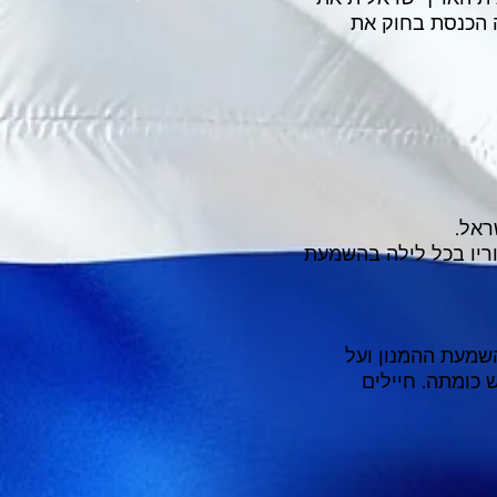
חר הכרזת המדינה, ב־10 בנובמבר 2004, קבעה הכנסת בחוק את
ראל.
וריו בכל לילה בהשמעת
שמעת ההמנון ועל
 כומתה. חיילים