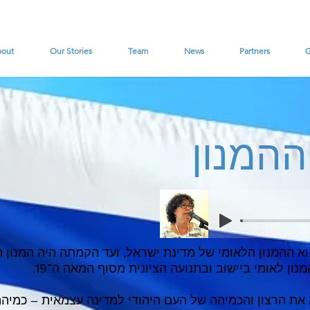
bout
Our Stories
Team
News
Partners
G
ההמנון
ה" הוא ההמנון הלאומי של מדינת ישראל, ועד הקמתה היה המנון 
ון לאומי ביישוב ובתנועה הציונית מסוף המאה ה־19.
את הרצון והכמיהה של העם היהודי למדינה עצמאית – כמי