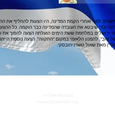
שנים, לפני ואחרי הקמת המדינה, היו הצעות להחליף את ההמנ
ינה וכדי שיבטא את העובדה שהמדינה כבר הוקמה. כל ההצעות
ד ירושלים במלחמת ששת הימים הועלתה הצעה להפוך את שי
ל זהב", להמנון הלאומי במקום "התקווה". הצעה נוספת הייתה
קי") מאת שאול טשרניחובסקי.
CONTACT US
+972-54-805-8538
shalom@OlehOleh.org
© 