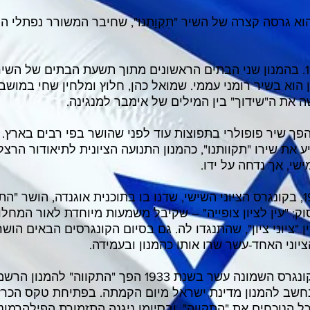
וא גרסה קצרה של השיר "תִּקְוָתֵנוּ", שחיבר המשורר נפתלי 
הוא בשיר רומני עממי. שמואל כהן, חלוץ ומלחין שחי במושבה 
 את ה"שידוך" בין המילים של אימבר למנגינה.
הפך שיר פופולרי בתפוצות עוד לפני שהושר בפי רבים בארץ.
 את שירו "תקוותנו", כהמנון התנועה הציונית לתיאודור הרצ
ישי, אך נדחה על ידו.
בשנת 1903, בקונגרס הציוני השישי, שדנו בו בתוכנית אוגנדה, הושר 
ק: "עין לציון צופייה" – שקיבל משמעות מיוחדת לאור המחלוק
ן "ציוני ציון", שהתנגדו לה. גם בסיום הקונגרסים הבאים הוש
יוני האחד-עשר שרו אותו כהמנון ובעמידה.
עשר בשנת 1933 הפך "התקווה" להמנון הרשמי של התנועה הציונית.
שרו כל הנוכחים את "התקווה", ובסיומו ניגנה התזמורת הפילהרמ