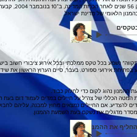
ההמנון. רק 56 שנים לא
המנון הלאומי של מדינת ישראל.
בטקסים
תקווה" נשמע בכל טקס ממלכתי ובכל אירוע ציבורי חשוב ביש
 בפתיחת אירועי ספורט. בעבר, סיים הערוץ הראשון את שיד
 ההמנון נהוג לקום כדי לחלוק כבוד.
ת המטה הכללי של צה"ל על חיילים במדים לעמוד דום בעת ה
דים להצדיע. אם החיילים נמצאים מחוץ למבנה, עליהם לחבוש
סדר מדגלים את נשקם בעת השמעת ההמנון.
חליף את ההמנון