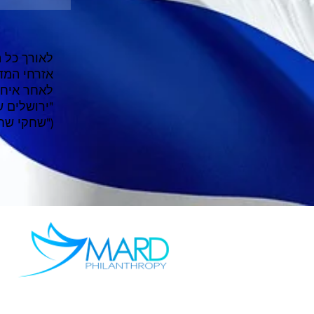
לאורך כל ה
אזרחי המד
לאחר איחו
"ירושלים ש
("שחקי שח
2019 MARD Philanthropy Services Ltd